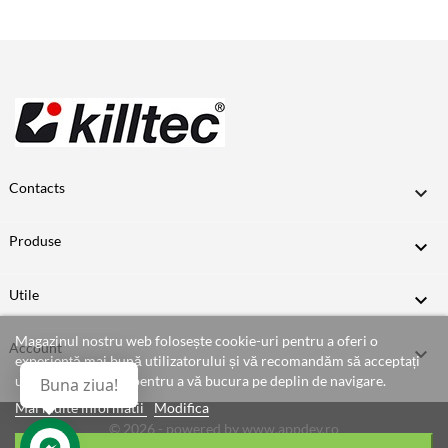
Contacts

Produse

Utile

Magazinul nostru web folosește cookie-uri pentru a oferi o
Account

experiență mai bună utilizatorului și vă recomandăm să acceptați
utilizarea acestora pentru a vă bucura pe deplin de navigare.
Buna ziua!
Mai multe informatii
Modifica
© 2026 - powered by
www.appdev.ro