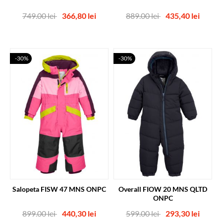
Pret
Pret
Pret
Pret
749.00 lei
366,80 lei
889.00 lei
435,40 lei
nor
nor
-30%
-30%
Salopeta FISW 47 MNS ONPC
Overall FIOW 20 MNS QLTD
ONPC
Pret
Pret
Pret
Pret
899.00 lei
440,30 lei
599.00 lei
293,30 lei
nor
nor