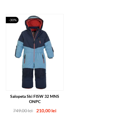
-30%
Salopeta Ski FISW 32 MNS
ONPC
Pret
Pret
749.00 lei
210,00 lei
nor