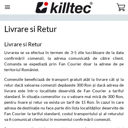

Livrare si Retur
Livrare si Retur
Livrarea se va efectua în termen de 3-5 zile lucrătoare de la data
confirmării comenzii, la adresa comunicată de către client.
Comanda se expediază prin Fan Courier doar la adrese de pe
teritoriul României.
Comenzile beneficiază de transport gratuit atât la livrare cât și la
retur dacă valoarea comenzii depăseste 300 Ron și dacă adresa de
livrare este într-o localitate deservită de Fan Courier a tariful
standard. În situația comenzilor cu o valoare mai mică de 300 Ron,
pentru livare și retur va exista un tarif de 15 Ron. În cazul în care
adresa de destinație nu face parte din lista localităților deservite de
Fan Courier la tariful standard, costul transportului și al returului
va fi comunicat clientului în momentul confirmării comenzii.