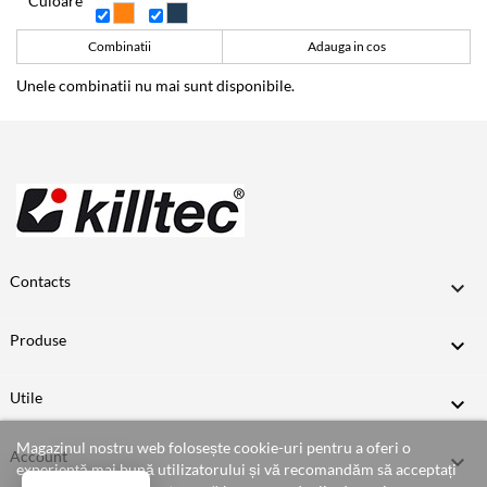
Culoare
Combinatii
Adauga in cos
Unele combinatii nu mai sunt disponibile.
Contacts

Produse

Utile

Magazinul nostru web folosește cookie-uri pentru a oferi o
Account

experiență mai bună utilizatorului și vă recomandăm să acceptați