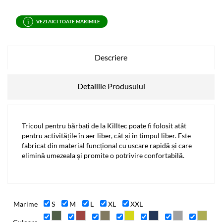
VEZI AICI TOATE MARIMILE
Descriere
Detaliile Produsului
Tricoul pentru bărbați de la Killtec poate fi folosit atât
pentru activitățile în aer liber, cât și în timpul liber. Este
fabricat din material funcțional cu uscare rapidă și care
elimină umezeala și promite o potrivire confortabilă.
Marime
S
M
L
XL
XXL