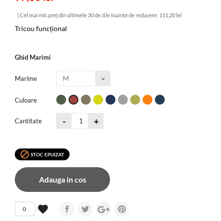
| Cel mai mic preț din ultimele 30 de zile înainte de reducere:
111,20 lei
Tricou funcțional
Ghid Marimi
Marime
dark
light
spring
blue​
grey​
kiwi​
inca
deep
rust​
Culoare
green​
olive​
green​
gold​
water​
-
+
Cantitate

STOC EPUIZAT
Adauga in cos
favorite
0